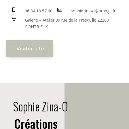


06 84 18 57 60
sophiezina-o@orange.fr

Galerie – Atelier 39 rue de la Presqu’île 22260
PONTRIEUX
Visiter site
Sophie Zina-O
Créations