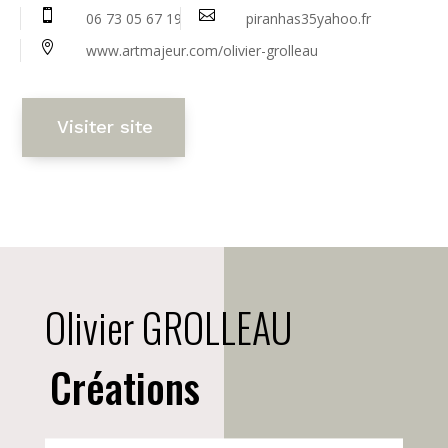


06 73 05 67 19
piranhas35yahoo.fr

www.artmajeur.com/olivier-grolleau
Visiter site
Olivier GROLLEAU
Créations