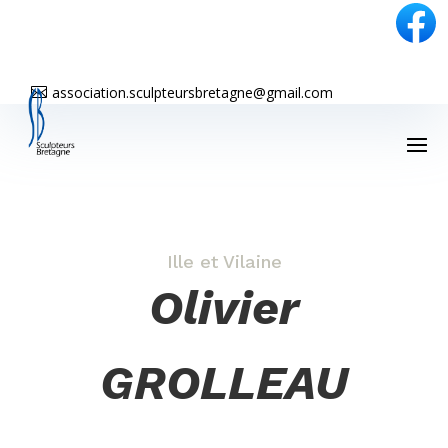
association.sculpteursbretagne@gmail.com

Ille et Vilaine
Olivier
GROLLEAU