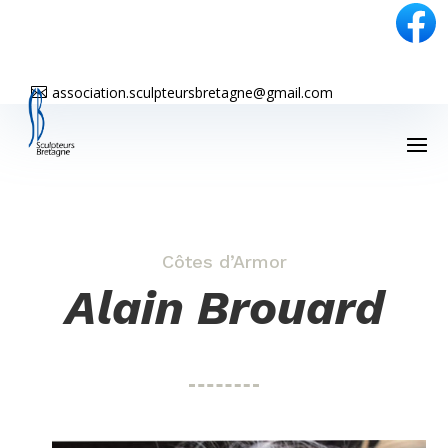
association.sculpteursbretagne@gmail.com

Côtes d’Armor
Alain Brouard